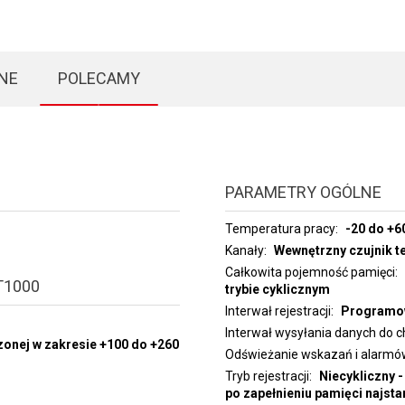
NE
POLECAMY
PARAMETRY OGÓLNE
Temperatura pracy
-20 do +6
Kanały
Wewnętrzny czujnik t
Całkowita pojemność pamięci
T1000
trybie cyklicznym
Interwał rejestracji
Programow
Interwał wysyłania danych do
zonej w zakresie +100 do +260
Odświeżanie wskazań i alarmó
Tryb rejestracji
Niecykliczny -
po zapełnieniu pamięci najst