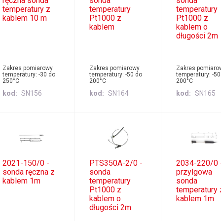
ręczna sonda
sonda
sonda
temperatury z
temperatury
temperatury
kablem 10 m
Pt1000 z
Pt1000 z
kablem
kablem o
długości 2m
Zakres pomiarowy
Zakres pomiarowy
Zakres pomiaro
temperatury: -30 do
temperatury: -50 do
temperatury: -50
250°C
200°C
200°C
kod
SN156
kod
SN164
kod
SN165
2021-150/0 -
PTS350A-2/0 -
2034-220/0 
sonda ręczna z
sonda
przylgowa
kablem 1m
temperatury
sonda
Pt1000 z
temperatury 
kablem o
kablem 1m
długości 2m