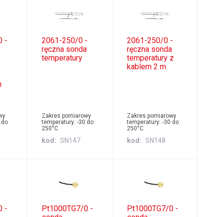
 -
2061-250/0 -
2061-250/0 -
ręczna sonda
ręczna sonda
temperatury
temperatury z
kablem 2 m
m
wy
Zakres pomiarowy
Zakres pomiarowy
 do
temperatury: -30 do
temperatury: -30 do
250°C
250°C
kod
SN147
kod
SN148
 -
Pt1000TG7/0 -
Pt1000TG7/0 -