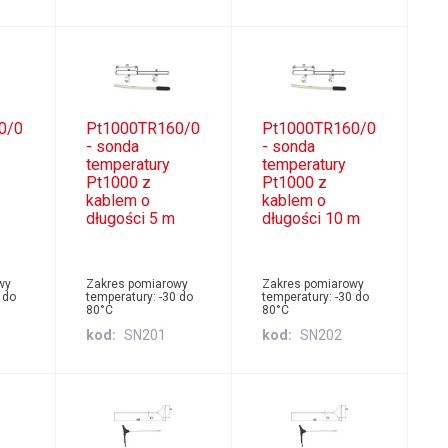
0/0
Pt1000TR160/0
Pt1000TR160/0
- sonda
- sonda
temperatury
temperatury
Pt1000 z
Pt1000 z
kablem o
kablem o
długości 5 m
długości 10 m
wy
Zakres pomiarowy
Zakres pomiarowy
 do
temperatury: -30 do
temperatury: -30 do
80°C
80°C
kod
SN201
kod
SN202