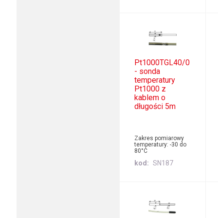
Pt1000TGL40/0
- sonda
temperatury
Pt1000 z
kablem o
długości 5m
Zakres pomiarowy
temperatury: -30 do
80°C
kod
SN187