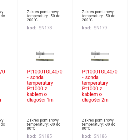
wy
Zakres pomiarowy
Zakres pomiarowy
 do
temperatury: -50 do
temperatury: -50 do
200°C
200°C
kod
SN178
kod
SN179
/0
Pt1000TGL40/0
Pt1000TGL40/0
- sonda
- sonda
temperatury
temperatury
Pt1000 z
Pt1000 z
kablem o
kablem o
m
długości 1m
długości 2m
wy
Zakres pomiarowy
Zakres pomiarowy
 do
temperatury: -30 do
temperatury: -30 do
80°C
80°C
kod
SN185
kod
SN186