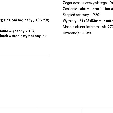
Zegar czasu rzeczywistego
R
Zasilanie
Akumulator Li-ion 
Stopień ochrony
IP20
); Poziom logiczny „H“: > 2 V;
Wymiary
61x93x53mm, z ant
Masa z akumulatorem
ok. 27
tanie włączony:< 10k;
Gwarancja
3 lata
kach w stanie wyłączony: ok.