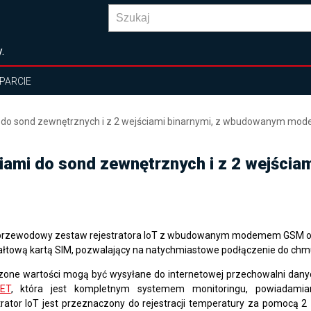
.
PARCIE
mi do sond zewnętrznych i z 2 wejściami binarnymi, z wbudowanym mod
ciami do sond zewnętrznych i z 2 wejści
rzewodowy zestaw rejestratora IoT z wbudowanym modemem GSM o
ałtową kartą SIM, pozwalający na natychmiastowe podłączenie do ch
zone wartości mogą być wysyłane do internetowej przechowalni dan
ET
, która jest kompletnym systemem monitoringu, powiadamian
trator IoT jest przeznaczony do rejestracji temperatury za pomocą 