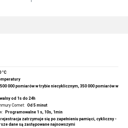
0 °C
emperatury
500 000 pomiarów w trybie niecyklicznym, 350 000 pomiarów w
alny od 1s do 24h
 chmury Comet
Od 5 minut
w
Programowalne 1 s, 10s, 1min
 rejestracja zatrzymuje się po zapełnieniu pamięci, cykliczny -
arsze dane są zastępowane najnowszymi