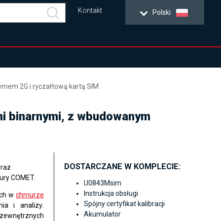
Kontakt
Polski
emem 2G i ryczałtową kartą SIM
ami binarnymi, z wbudowanym
DOSTARCZANE W KOMPLECIE:
raz
mury COMET.
U0843Msim
Instrukcja obsługi
ych w
chmurze
Spójny certyfikat kalibracji
ia i analizy
.
Akumulator
2 zewnętrznych