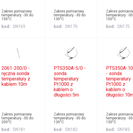
Zakres pomiarowy
Zakres pomiarowy
Zakres pomiaro
temperatury: -30 do
temperatury: -30 do
temperatury: -30
150°C
130°C
150°C
kod
SN169
kod
SN170
kod
SN175
2061-200/0 -
PTS350A-5/0 -
PTS350A-10
ręczna sonda
sonda
- sonda
temperatury z
temperatury
temperatury
kablem 10m
Pt1000 z
Pt1000 z
kablem o
kablem o
długości 5m
długości 10
Zakres pomiarowy
Zakres pomiarowy
Zakres pomiaro
temperatury: -50 do
temperatury: -30 do
temperatury: -30
200°C
130°C
130°C
kod
SN181
kod
SN182
kod
SN183