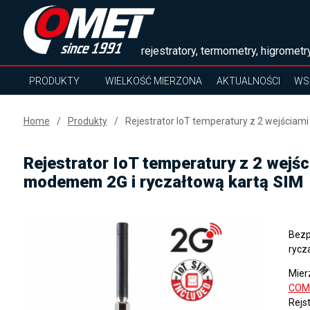
rejestratory, termometry, higrometry
PRODUKTY
WIELKOŚĆ MIERZONA
AKTUALNOŚCI
WS
Home
Produkty
Rejestrator IoT temperatury z 2 wejścia
Rejestrator IoT temperatury z 2 wejś
modemem 2G i ryczałtową kartą SIM
Bezp
rycz
Mier
COM
Rejs