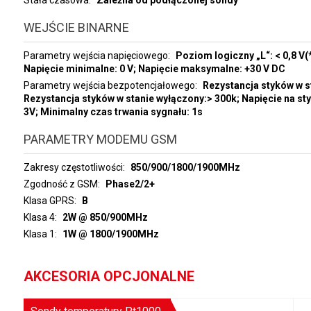
Stała czasowa
Zależna od podłączonej sondy
WEJŚCIE BINARNE
Parametry wejścia napięciowego
Poziom logiczny „L“: < 0,8 V(*
Napięcie minimalne: 0 V; Napięcie maksymalne: +30 V DC
Parametry wejścia bezpotencjałowego
Rezystancja styków w s
Rezystancja styków w stanie wyłączony:> 300k; Napięcie na sty
3V; Minimalny czas trwania sygnału: 1s
PARAMETRY MODEMU GSM
Zakresy częstotliwości
850/900/1800/1900MHz
Zgodność z GSM
Phase2/2+
Klasa GPRS
B
Klasa 4
2W @ 850/900MHz
Klasa 1
1W @ 1800/1900MHz
AKCESORIA OPCJONALNE