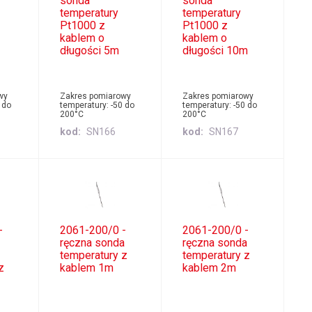
sonda
sonda
temperatury
temperatury
Pt1000 z
Pt1000 z
kablem o
kablem o
długości 5m
długości 10m
wy
Zakres pomiarowy
Zakres pomiarowy
 do
temperatury: -50 do
temperatury: -50 do
200°C
200°C
kod
SN166
kod
SN167
-
2061-200/0 -
2061-200/0 -
ręczna sonda
ręczna sonda
temperatury z
temperatury z
z
kablem 1m
kablem 2m