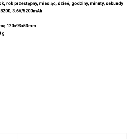
ok, rok przestępny, miesiąc, dzień, godziny, minuty, sekundy
A8200, 3.6V/5200mAh
eną 120x93x53mm
0 g