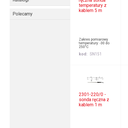
ręczna sonda
temperatury z
kablem 5 m
Polecamy
Zakres pomiarowy
temperatury: -30 do
250°C
kod
SN151
2301-220/0 -
sonda ręczna z
kablem 1 m