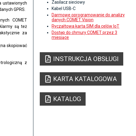
Zasilacz sieciowy
a ustawionych
Kabel USB-C
 danych GPRS.
Darmowe oprogramowanie do analizy
danych COMET Vision
danych COMET
Ryczałtowa karta SIM dla celów IoT
Alarmy są też
Dostęp do chmury COMET przez 3
akstycznie za
miesiące
żna skopiować
INSTRUKCJA OBSŁUGI
trologiczną z
KARTA KATALOGOWA
KATALOG