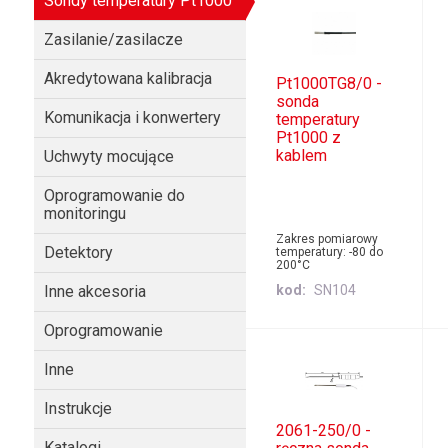
Sondy temperatury Pt1000
Zasilanie/zasilacze
Akredytowana kalibracja
Pt1000TG8/0 -
sonda
Komunikacja i konwertery
temperatury
Pt1000 z
kablem
Uchwyty mocujące
Oprogramowanie do
monitoringu
Zakres pomiarowy
Detektory
temperatury: -80 do
200°C
Inne akcesoria
kod
SN104
Oprogramowanie
Inne
Instrukcje
2061-250/0 -
Katalogi