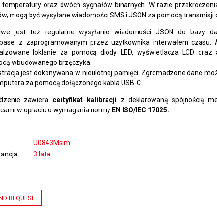
 temperatury oraz dwóch sygnałów binarnych. W razie przekroczeni
tów, mogą być wysyłane wiadomości SMS i JSON za pomocą transmisji
iwe jest też regularne wysyłanie wiadomości JSON do bazy 
base, z zaprogramowanym przez użytkownika interwałem czasu. 
alzowane loklanie za pomocą diody LED, wyświetlacza LCD oraz 
cą wbudowanego brzęczyka.
stracja jest dokonywana w nieulotnej pamięci. Zgromadzone dane mo
mputera za pomocą dołączonego kabla USB-C.
dzenie zawiera
certyfikat kalibracji
z deklarowaną spójnością me
cami w opraciu o wymagania normy
EN ISO/IEC 17025.
U0843Msim
ancja
3 lata
ND REQUEST