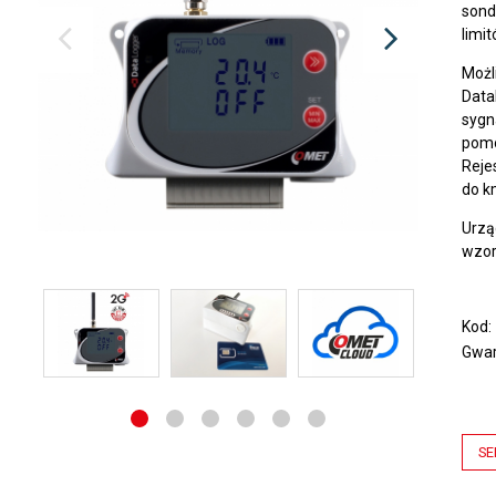
sond
limi
Możl
Data
sygn
pomo
Reje
do k
Urzą
wzor
Kod
Gwar
SE