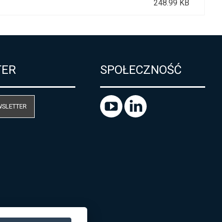
248.99 KB
TER
SPOŁECZNOŚĆ
WSLETTER