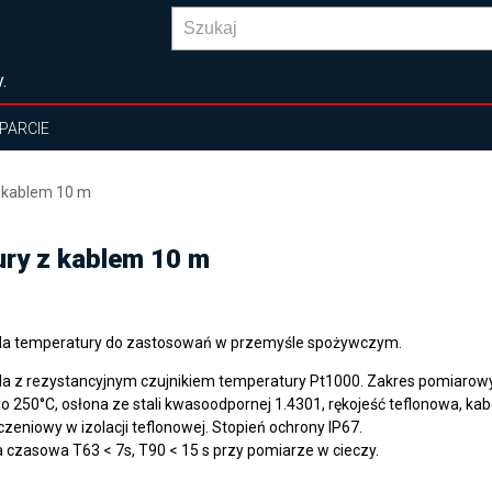
.
PARCIE
z kablem 10 m
ury z kablem 10 m
a temperatury do zastosowań w przemyśle spożywczym.
a z rezystancyjnym czujnikiem temperatury Pt1000. Zakres pomiarow
do 250°C, osłona ze stali kwasoodpornej 1.4301, rękojeść teflonowa, kab
czeniowy w izolacji teflonowej. Stopień ochrony IP67.
a czasowa T63 < 7s, T90 < 15 s przy pomiarze w cieczy.