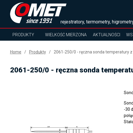
rejestratory, termometry, higrometry
PRODUKTY
WIELKOŚĆ MIERZONA
AKTUALNOŚCI
WS
Home
Produkty
2061-250/0 - ręczna sonda temperatury 
2061-250/0 - ręczna sonda temperat
Sond
Sond
-30 
połą
Stał