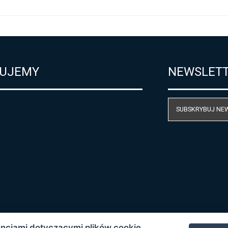
UJEMY
NEWSLET
SUBSKRYBUJ NE
encjami dotyczącymi plików cookie