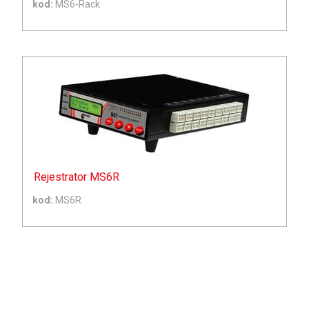
kod:
MS6-Rack
Rejestrator MS6R
kod:
MS6R