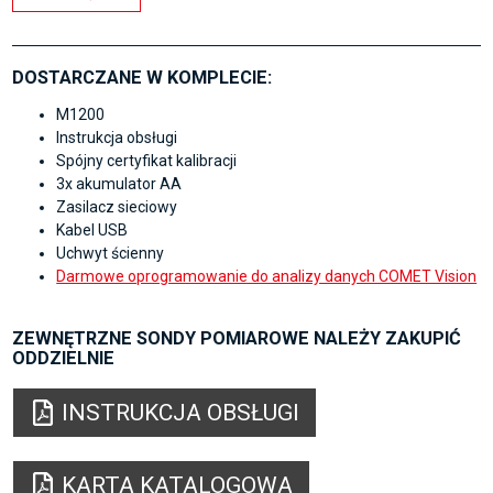
DOSTARCZANE W KOMPLECIE:
M1200
Instrukcja obsługi
Spójny certyfikat kalibracji
3x akumulator AA
Zasilacz sieciowy
Kabel USB
Uchwyt ścienny
Darmowe oprogramowanie do analizy danych COMET Vision
ZEWNĘTRZNE SONDY POMIAROWE NALEŻY ZAKUPIĆ
ODDZIELNIE
INSTRUKCJA OBSŁUGI
KARTA KATALOGOWA