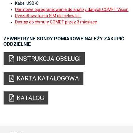
Kabel USB-C
Darmowe oprogramowanie do analizy danych COMET Vision
Ryczałtowa karta SIM dla celów IoT
Dostęp do chmury COMET przez 3 miesiące
ZEWNĘTRZNE SONDY POMIAROWE NALEŻY ZAKUPIĆ
ODDZIELNIE
INSTRUKCJA OBSŁUGI
KARTA KATALOGOWA
KATALOG