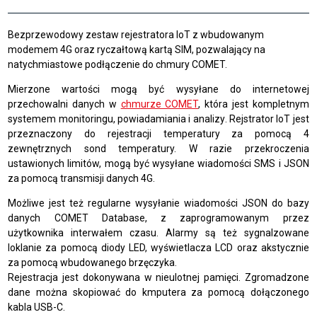
Bezprzewodowy zestaw rejestratora IoT z wbudowanym
modemem 4G oraz ryczałtową kartą SIM, pozwalający na
natychmiastowe podłączenie do chmury COMET.
Mierzone wartości mogą być wysyłane do internetowej
przechowalni danych w
chmurze COMET
, która jest kompletnym
systemem monitoringu, powiadamiania i analizy
. Rejstrator IoT jest
przeznaczony do rejestracji temperatury za pomocą 4
zewnętrznych sond temperatury. W razie przekroczenia
ustawionych limitów, mogą być wysyłane wiadomości SMS i JSON
za pomocą transmisji danych 4G.
Możliwe jest też regularne wysyłanie wiadomości JSON do bazy
danych COMET Database, z zaprogramowanym przez
użytkownika interwałem czasu. Alarmy są też sygnalzowane
loklanie za pomocą diody LED, wyświetlacza LCD oraz akstycznie
za pomocą wbudowanego brzęczyka.
Rejestracja jest dokonywana w nieulotnej pamięci. Zgromadzone
dane można skopiować do kmputera za pomocą dołączonego
kabla USB-C.