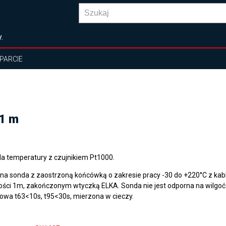
.
PARCIE
 1 m
a temperatury z czujnikiem Pt1000.
na sonda z zaostrzoną końcówką o zakresie pracy -30 do +220°C z kab
ości 1m, zakończonym wtyczką ELKA. Sonda nie jest odporna na wilgoć.
owa t63<10s, t95<30s, mierzona w cieczy.