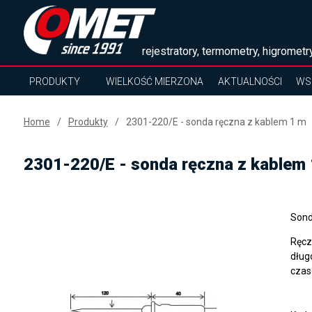
rejestratory, termometry, higrometry
PRODUKTY
WIELKOŚĆ MIERZONA
AKTUALNOŚCI
WS
Home
Produkty
2301-220/E - sonda ręczna z kablem 1 m
2301-220/E - sonda ręczna z kablem
Sond
Ręcz
dług
czas