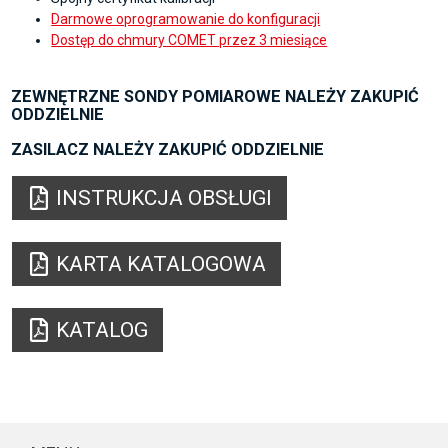
Darmowe oprogramowanie do konfiguracji
Dostęp do chmury COMET przez 3 miesiące
ZEWNĘTRZNE SONDY POMIAROWE NALEŻY ZAKUPIĆ
ODDZIELNIE
ZASILACZ NALEŻY ZAKUPIĆ ODDZIELNIE
INSTRUKCJA OBSŁUGI
KARTA KATALOGOWA
KATALOG