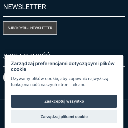
NEWSLETTER
SUBSKRYBUJ NEWSLETTER
SPOŁECZNOŚĆ
Zarządzaj preferencjami dotyczącymi plików
cookie
Używamy plików cookie, aby zapewnić najwyższą
funkcjonalność naszych stron i reklam.
Zaakceptuj wszystko
© Copyright 2026 COMET SYSTEM, s.r.o. | Webdesign
Zarządzaj plikami cookie
by
Spaneco