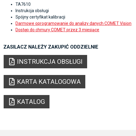
TA7610
Instrukcja obsługi
Spójny certyfikat kalibracji
Darmowe oprogramowanie do analizy danych COMET Vision
Dostęp do chmury COMET przez 3 miesiące
ZASILACZ NALEŻY ZAKUPIĆ ODDZIELNIE
INSTRUKCJA OBSŁUGI
KARTA KATALOGOWA
KATALOG