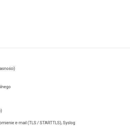
asności)
alnego
u)
domienie e-mail (TLS / STARTTLS), Syslog