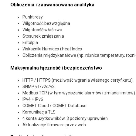
Obliczenia i zaawansowana analityka
Punkt rosy
Wilgotność bezwzględna
Wilgotność właściwa
Stosunek zmieszania
Entalpia
Wskaźniki Humidex i Heat Index
Obliczenia międzykanałowe (np. różnica temperatury, różni
Maksymalna łączność i bezpieczeństwo
HTTP / HTTPS (możliwość wgrania własnego certyfikatu)
SNMP v1/v2c/v3
Modbus TCP (w tym wyciszanie alarmów i zmiana limitów)
IPv4 + IPv6
COMET Cloud / COMET Database
Komunikacja TLS
4 konta użytkowników, 3 poziomy uprawnień
Aktualizacje firmware przez web