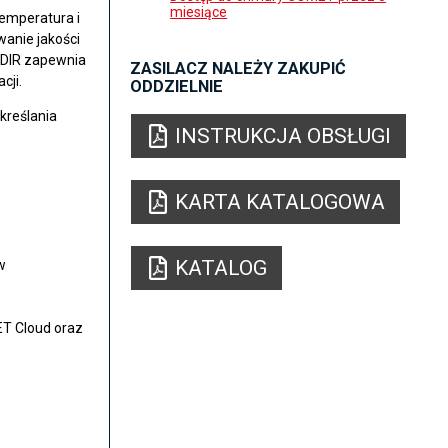
miesiące
temperatura i
wanie jakości
NDIR zapewnia
ZASILACZ NALEŻY ZAKUPIĆ
cji.
ODDZIELNIE
kreślania
INSTRUKCJA OBSŁUGI
KARTA KATALOGOWA
KATALOG
w
ET Cloud oraz