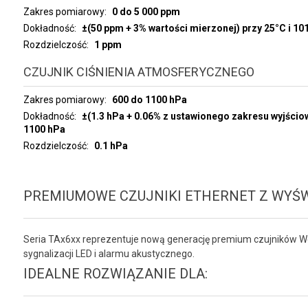
Zakres pomiarowy
0 do 5 000 ppm
Dokładność
±(50 ppm + 3% wartości mierzonej) przy 25°C i 10
Rozdzielczość
1 ppm
CZUJNIK CIŚNIENIA ATMOSFERYCZNEGO
Zakres pomiarowy
600 do 1100 hPa
Dokładność
±(1.3 hPa + 0.06% z ustawionego zakresu wyjścio
1100 hPa
Rozdzielczość
0.1 hPa
PREMIUMOWE CZUJNIKI ETHERNET Z WYŚW
Seria TAx6xx reprezentuje nową generację premium czujników We
sygnalizacji LED i alarmu akustycznego.
IDEALNE ROZWIĄZANIE DLA: