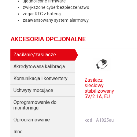
ujednolicone firmware
zwiększone cyberbezpieczeństwo
zegar RTC z baterią
zaawansowany system alarmowy
AKCESORIA OPCJONALNE
Zasilanie/zasilacze
Akredytowana kalibracja
Komunikacja i konwertery
Zasilacz
sieciowy
Uchwyty mocujące
stabilizowany
5V/2.1A, EU
Oprogramowanie do
monitoringu
Oprogramowanie
kod
A1825eu
Inne