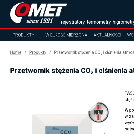
rejestratory, termometry, higrometry
PRODUKTY
WIELKOŚĆ MIERZONA
AKTUALNOŚCI
WS
Home
Produkty
Przetwornik stężenia CO₂ i ciśnienia atmo
Przetwornik stężenia CO₂ i ciśnienia 
TA56
stęż
W po
w za
wyśw
naty