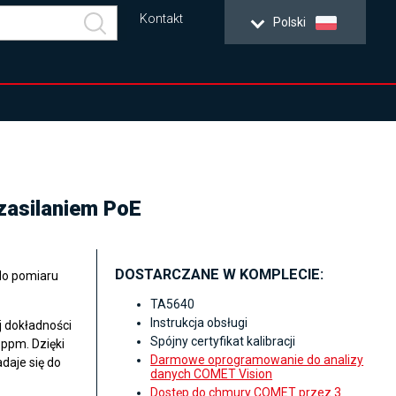
Kontakt
Polski
 zasilaniem PoE
DOSTARCZANE W KOMPLECIE:
do pomiaru
TA5640
Instrukcja obsługi
 dokładności
Spójny certyfikat kalibracji
ppm. Dzięki
Darmowe oprogramowanie do analizy
daje się do
danych COMET Vision
Dostęp do chmury COMET przez 3