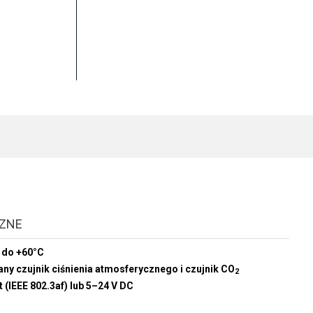
CZNE
 do +60°C
ny czujnik ciśnienia atmosferycznego i czujnik CO
2
 (IEEE 802.3af) lub 5–24 V DC