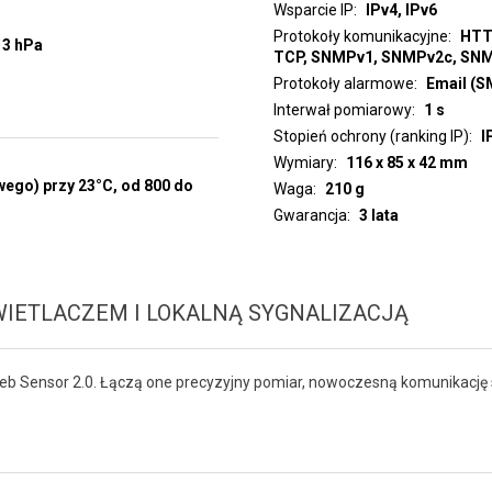
Wsparcie IP
IPv4, IPv6
Protokoły komunikacyjne
HTT
13 hPa
TCP, SNMPv1, SNMPv2c, SN
Protokoły alarmowe
Email (S
Interwał pomiarowy
1 s
Stopień ochrony (ranking IP)
I
Wymiary
116 x 85 x 42 mm
wego) przy 23°C, od 800 do
Waga
210 g
Gwarancja
3 lata
IETLACZEM I LOKALNĄ SYGNALIZACJĄ
b Sensor 2.0. Łączą one precyzyjny pomiar, nowoczesną komunikację 