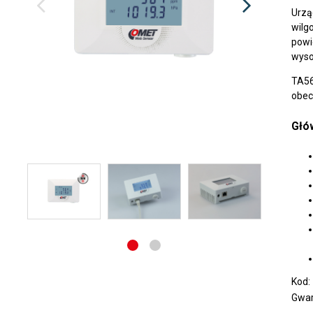
Urzą
wilg
powi
wyso
TA56
obec
Głów
Kod
Gwar