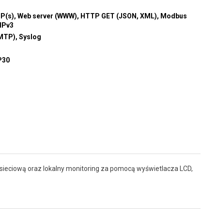
P(s), Web server (WWW), HTTP GET (JSON, XML), Modbus
MPv3
MTP), Syslog
P30
sieciową oraz lokalny monitoring za pomocą wyświetlacza LCD,