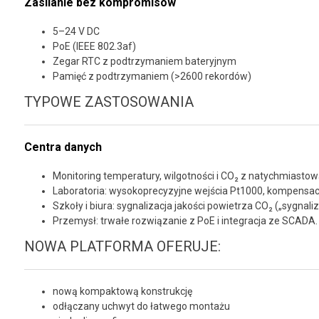
Zasilanie bez kompromisów
5–24 V DC
PoE (IEEE 802.3af)
Zegar RTC z podtrzymaniem bateryjnym
Pamięć z podtrzymaniem (>2600 rekordów)
TYPOWE ZASTOSOWANIA
Centra danych
Monitoring temperatury, wilgotności i CO₂ z natychmiastow
Laboratoria: wysokoprecyzyjne wejścia Pt1000, kompensacja
Szkoły i biura: sygnalizacja jakości powietrza CO₂ („sygnaliz
Przemysł: trwałe rozwiązanie z PoE i integracja ze SCADA.
NOWA PLATFORMA OFERUJE:
nową kompaktową konstrukcję
odłączany uchwyt do łatwego montażu