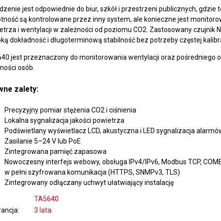
dzenie jest odpowiednie do biur, szkół i przestrzeni publicznych, gdzie 
otność są kontrolowane przez inny system, ale konieczne jest monitoro
etrza i wentylacji w zależności od poziomu CO2. Zastosowany czujnik 
ką dokładność i długoterminową stabilność bez potrzeby częstej kalibra
40 jest przeznaczony do monitorowania wentylacji oraz pośredniego o
ności osób.
ne zalety:
Precyzyjny pomiar stężenia CO2 i ciśnienia
Lokalna sygnalizacja jakości powietrza
Podświetlany wyświetlacz LCD, akustyczna i LED sygnalizacja alarmó
Zasilanie 5–24 V lub PoE
Zintegrowana pamięć zapasowa
Nowoczesny interfejs webowy, obsługa IPv4/IPv6, Modbus TCP, COM
w pełni szyfrowana komunikacja (HTTPS, SNMPv3, TLS)
Zintegrowany odłączany uchwyt ułatwiający instalację
TA5640
ancja
3 lata