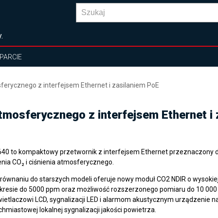
.
PARCIE
sferycznego z interfejsem Ethernet i zasilaniem PoE
atmosferycznego z interfejsem Ethernet i
40 to kompaktowy przetwornik z interfejsem Ethernet przeznaczony 
enia CO₂ i ciśnienia atmosferycznego.
równaniu do starszych modeli oferuje nowy moduł CO2 NDIR o wysokiej
kresie do 5000 ppm oraz możliwość rozszerzonego pomiaru do 10 000 
ietlaczowi LCD, sygnalizacji LED i alarmom akustycznym urządzenie na
chmiastowej lokalnej sygnalizacji jakości powietrza.