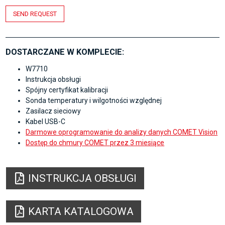
SEND REQUEST
DOSTARCZANE W KOMPLECIE:
W7710
Instrukcja obsługi
Spójny certyfikat kalibracji
Sonda temperatury i wilgotności względnej
Zasilacz sieciowy
Kabel USB-C
Darmowe oprogramowanie do analizy danych COMET Vision
Dostęp do chmury COMET przez 3 miesiące
INSTRUKCJA OBSŁUGI
KARTA KATALOGOWA