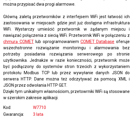
można przypisać dwa progi alarmowe.
Główną zaletą przetworników z interfejsem WiFi jest łatwość ich
zastosowania w miejscach gdzie jest już dostępna infrastruktura
WiFi. Wystarczy umieścić przetwornik w żądanym miejscu i
nawiązać połączenia z siecią WiFi. Przetwornik WiFi w połączeniu z
chmurą COMET
lub oprogramowaniem
COMET Database
oferuje
wszechstronne rozwiązanie monitoringu i alarmowania bez
potrzeby posiadania rozwiązania serwerowego po stronie
użytkownika. Jednakże w razie konieczności, przetwornik może
być podłączony do systemów stron trzecich z wykorzystaniem
protokołu Modbus TCP lub przez wywyłanie danych JSON do
serwera HTTP. Dane można też odczytywać za pomocą XML i
JSON przez odwołania HTTP GET.
Dzięki tym unikalnym własnościom, przetowrniki WiFi są stosowane
w szerokim zakresie aplikacji.
Kod
W7710
Gwarancja
3 lata