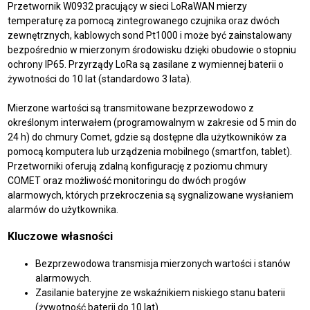
Przetwornik W0932 pracujący w sieci LoRaWAN mierzy
temperaturę za pomocą zintegrowanego czujnika oraz dwóch
zewnętrznych, kablowych sond Pt1000 i może być zainstalowany
bezpośrednio w mierzonym środowisku dzięki obudowie o stopniu
ochrony IP65. Przyrządy LoRa są zasilane z wymiennej baterii o
żywotności do 10 lat (standardowo 3 lata).
Mierzone wartości są transmitowane bezprzewodowo z
określonym interwałem (programowalnym w zakresie od 5 min do
24 h) do chmury Comet, gdzie są dostępne dla użytkowników za
pomocą komputera lub urządzenia mobilnego (smartfon, tablet).
Przetworniki oferują zdalną konfigurację z poziomu chmury
COMET oraz możliwość monitoringu do dwóch progów
alarmowych, których przekroczenia są sygnalizowane wysłaniem
alarmów do użytkownika.
Kluczowe własności
Bezprzewodowa transmisja mierzonych wartości i stanów
alarmowych.
Zasilanie bateryjne ze wskaźnikiem niskiego stanu baterii
(żywotność baterii do 10 lat).