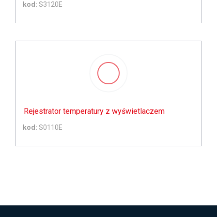
kod:
S3120E
Rejestrator temperatury z wyświetlaczem
kod:
S0110E