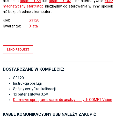
akcesoria
adapter USB
lub
adapter COM
albo alternatywnie
klucz
magnetyczny start/stop
niezbędny do sterowania w inny sposób
niż bezpośrednio z komputera.
Kod
S3120
Gwarancja
3 lata
SEND REQUEST
DOSTARCZANE W KOMPLECIE:
S3120
Instrukcja obsługi
Spójny certyfikat kalibracji
1x bateria litowa 3.6V
Darmowe oprogramowanie do analizy danych COMET Vision
KABEL KOMUNIKACYJNY USB NALEŻY ZAKUPIĆ