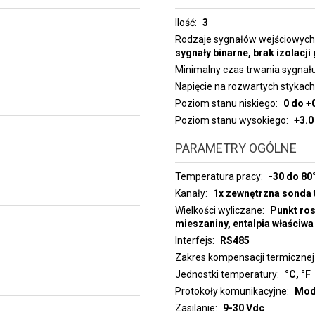
Ilość
3
Rodzaje sygnałów wejściowych
sygnały binarne, brak izolacji
Minimalny czas trwania sygnał
Napięcie na rozwartych stykach
Poziom stanu niskiego
0 do +
Poziom stanu wysokiego
+3.0
PARAMETRY OGÓLNE
Temperatura pracy
-30 do 80
Kanały
1x zewnętrzna sonda 
Wielkości wyliczane
Punkt ros
mieszaniny, entalpia właściwa
Interfejs
RS485
Zakres kompensacji termicznej 
Jednostki temperatury
°C, °F
Protokoły komunikacyjne
Mod
Zasilanie
9-30 Vdc