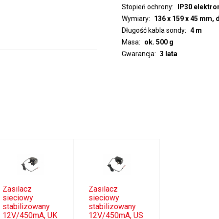
Stopień ochrony
IP30 elektron
Wymiary
136 x 159 x 45 mm,
Długość kabla sondy
4 m
Masa
ok. 500 g
Gwarancja
3 lata
Zasilacz
Zasilacz
sieciowy
sieciowy
stabilizowany
stabilizowany
12V/450mA, UK
12V/450mA, US