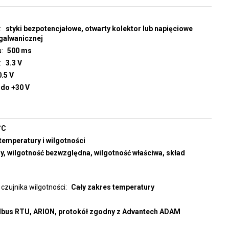
styki bezpotencjałowe, otwarty kolektor lub napięciowe
 galwanicznej
u
500 ms
3.3 V
0.5 V
 do +30 V
°C
temperatury i wilgotności
y, wilgotność bezwzględna, wilgotność właściwa, skład
czujnika wilgotności
Cały zakres temperatury
bus RTU, ARION, protokół zgodny z Advantech ADAM