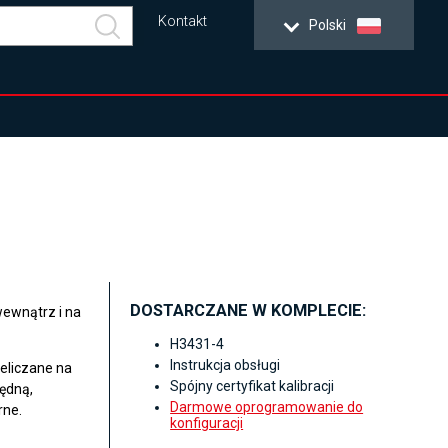
Kontakt
Polski
DOSTARCZANE W KOMPLECIE:
ewnątrz i na
H3431-4
Instrukcja obsługi
zeliczane na
Spójny certyfikat kalibracji
lędną,
Darmowe oprogramowanie do
rne.
konfiguracji