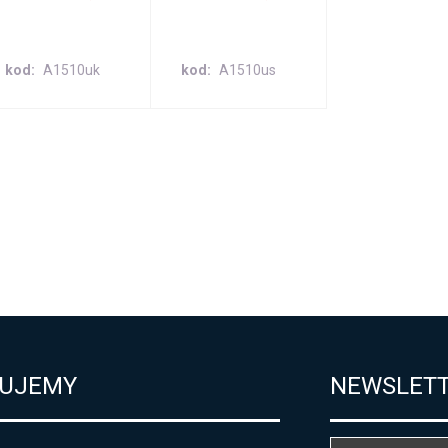
kod
A1510uk
kod
A1510us
UJEMY
NEWSLET