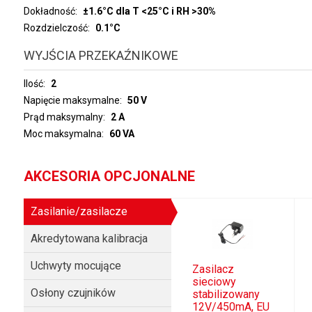
Dokładność
±1.6°C dla T <25°C i RH >30%
Rozdzielczość
0.1°C
WYJŚCIA PRZEKAŹNIKOWE
Ilość
2
Napięcie maksymalne
50 V
Prąd maksymalny
2 A
Moc maksymalna
60 VA
AKCESORIA OPCJONALNE
Zasilanie/zasilacze
Akredytowana kalibracja
Uchwyty mocujące
Zasilacz
sieciowy
Osłony czujników
stabilizowany
12V/450mA, EU