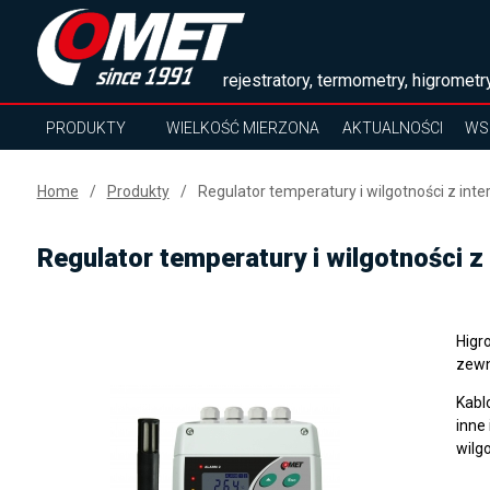
rejestratory, termometry, higrometry
PRODUKTY
WIELKOŚĆ MIERZONA
AKTUALNOŚCI
WS
Home
Produkty
Regulator temperatury i wilgotności z int
Regulator temperatury i wilgotności z
Higr
zewn
Kabl
inne
wilg