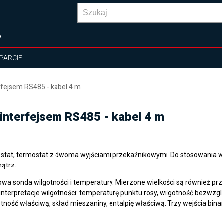
.
PARCIE
erfejsem RS485 - kabel 4 m
 interfejsem RS485 - kabel 4 m
ostat, termostat z dwoma wyjściami przekaźnikowymi. Do stosowania w
ątrz.
owa sonda wilgotności i temperatury. Mierzone wielkości są również pr
 interpretacje wilgotności: temperaturę punktu rosy, wilgotność bezwzg
otność właściwą, skład mieszaniny, entalpię właściwą. Trzy wejścia bina