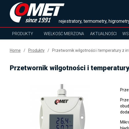
rejestratory, termometry, higrometry
PRODUKTY
WIELKOŚĆ MIERZONA
AKTUALNOŚCI
WS
Home
Produkty
Przetwornik wilgotności i temperatury z 
Przetwornik wilgotności i temperatur
Prze
Prze
obud
doda
Mikr
błęd