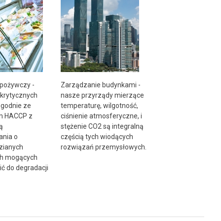
pożywczy -
Zarządzanie budynkami -
 krytycznych
nasze przyrządy mierzące
godnie ze
temperaturę, wilgotność,
m HACCP z
ciśnienie atmosferyczne, i
ą
stężenie CO2 są integralną
nia o
częścią tych wiodących
zianych
rozwiązań przemysłowych.
ch mogących
ć do degradacji