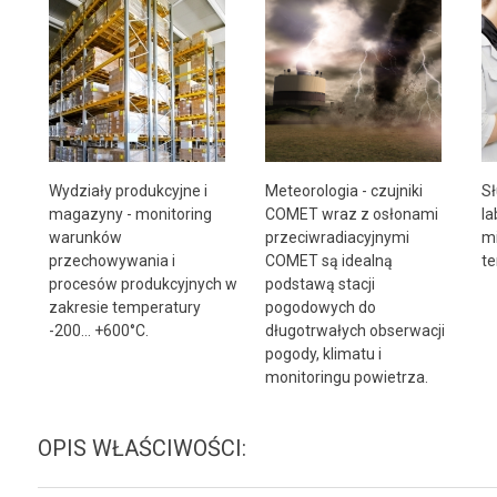
Meteorologia - czujniki
Wydziały produkcyjne i
Sł
COMET wraz z osłonami
magazyny - monitoring
la
przeciwradiacyjnymi
warunków
m
COMET są idealną
przechowywania i
te
podstawą stacji
procesów produkcyjnych w
pogodowych do
zakresie temperatury
długotrwałych obserwacji
-200… +600°C.
pogody, klimatu i
monitoringu powietrza.
OPIS WŁAŚCIWOŚCI: