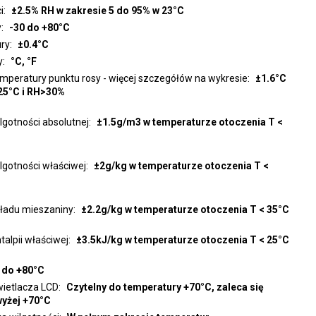
i
±2.5% RH w zakresie 5 do 95% w 23°C
y
-30 do +80°C
ry
±0.4°C
y
°C, °F
mperatury punktu rosy - więcej szczegółów na wykresie
±1.6°C
25°C i RH>30%
lgotności absolutnej
±1.5g/m3 w temperaturze otoczenia T <
lgotności właściwej
±2g/kg w temperaturze otoczenia T <
kładu mieszaniny
±2.2g/kg w temperaturze otoczenia T < 35°C
talpii właściwej
±3.5kJ/kg w temperaturze otoczenia T < 25°C
 do +80°C
wietlacza LCD
Czytelny do temperatury +70°C, zaleca się
wyżej +70°C