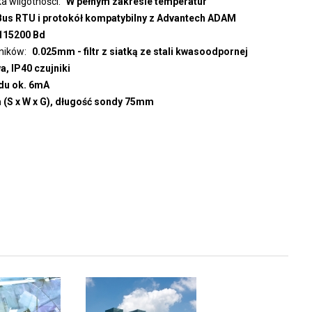
a wilgotności
W pełnym zakresie temperatur
s RTU i protokół kompatybilny z Advantech ADAM
115200 Bd
jników
0.025mm - filtr z siatką ze stali kwasoodpornej
, IP40 czujniki
du ok. 6mA
m (S x W x G), długość sondy 75mm