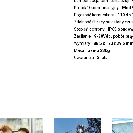
Kompensacja termiczna czujnik
Protokół komunikacyjny
ModBu
Prędkość komunikacji
110 do 
Zdolność filtracyjna osłony czu
Stopień ochrony
IP65 obudowa
Zasilanie
9-30Vdc, pobór prą
Wymiary
88.5 x 170 x 39.5 m
Masa
około 230g
Gwarancja
3 lata