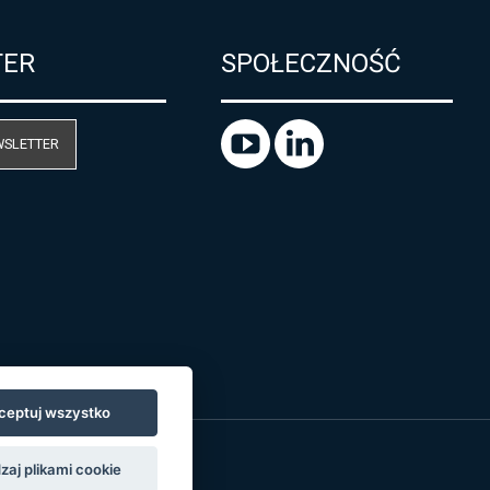
TER
SPOŁECZNOŚĆ
WSLETTER
ceptuj wszystko
zaj plikami cookie
o