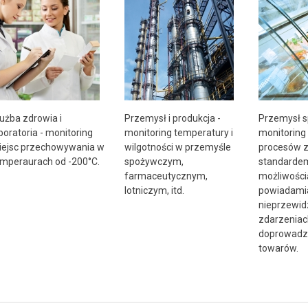
użba zdrowia i
Przemysł i produkcja -
Przemysł s
boratoria - monitoring
monitoring temperatury i
monitoring
iejsc przechowywania w
wilgotności w przemyśle
procesów z
mperaurach od -200°C.
spożywczym,
standarde
farmaceutycznym,
możliwości
lotniczym, itd.
powiadamia
nieprzewid
zdarzenia
doprowadzi
towarów.