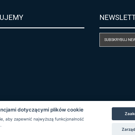
UJEMY
NEWSLET
SUBSKRYBUJ NE
encjami dotyczącymi plików cookie
Zaak
e, aby zapewnić najwyższą funkcjonalność
.
Zarząd
© Copyright 2026 COMET SYSTEM, s.r.o. | Webdesign by
Spanec