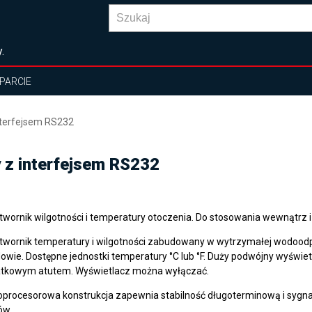
.
PARCIE
interfejsem RS232
y z interfejsem RS232
twornik wilgotności i temperatury otoczenia. Do stosowania wewnątrz i
twornik temperatury i wilgotności zabudowany w wytrzymałej wodood
owie. Dostępne jednostki temperatury °C lub °F. Duży podwójny wyświetl
tkowym atutem. Wyświetlacz można wyłączać.
oprocesorowa konstrukcja zapewnia stabilność długoterminową i sygna
ów.