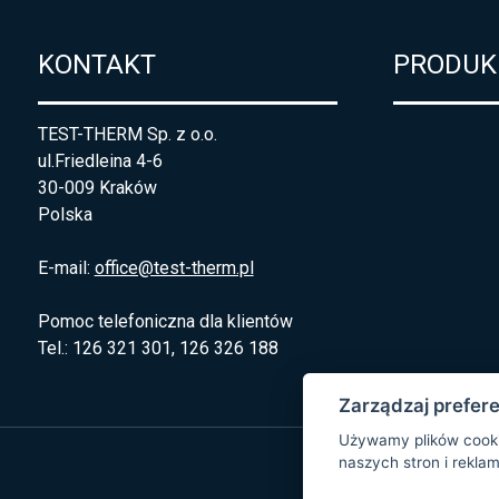
KONTAKT
PRODUK
TEST-THERM Sp. z o.o.
ul.Friedleina 4-6
30-009 Kraków
Polska
E-mail:
office@test-therm.pl
Pomoc telefoniczna dla klientów
Tel.: 126 321 301, 126 326 188
Zarządzaj prefer
Używamy plików cooki
naszych stron i reklam