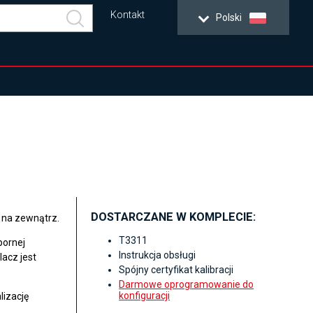
Kontakt
Polski
DOSTARCZANE W KOMPLECIE:
 na zewnątrz.
T3311
pornej
Instrukcja obsługi
acz jest
Spójny certyfikat kalibracji
Darmowe oprogramowanie do
konfiguracji
lizację