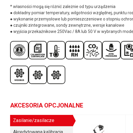
* własności mogą się różnić zależnie od typu urządzenia
● dokładny pomiar temperatury, wilgotności względnej, punktu ro
● wykonanie przemysłowe lub pomieszczeniowe o stopniu ochron
● czujniki zintegrowane, sondy zewnętrzne, wersje kanałowe
● wyjścia przekaźnikowe 250Vac / 8A lub 50 V w wybranych mod
AKCESORIA OPCJONALNE
Zasilanie/zasilacze
Akredytowana kalibracja