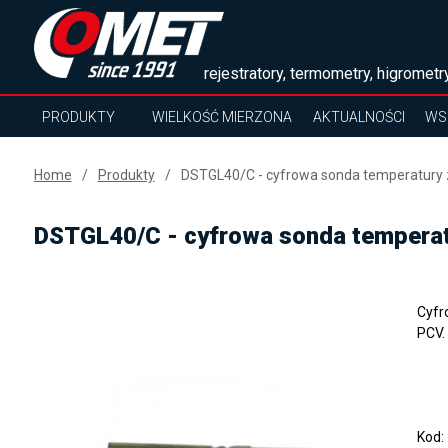
rejestratory, termometry, higrometry
PRODUKTY
WIELKOŚĆ MIERZONA
AKTUALNOŚCI
WS
Home
Produkty
DSTGL40/C - cyfrowa sonda temperatury 
DSTGL40/C - cyfrowa sonda temperat
Cyfr
PCV.
Kod