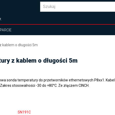
.
PARCIE
z kablem o długości 5m
ury z kablem o długości 5m
owa sonda temperatury do przetworników ethernetowych P8xx1. Kabel w
 Zakres stosowalności -30 do +80°C. Ze złączem CINCH.
SN191C