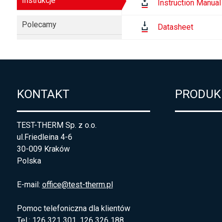
Instrukcje
Instruction Manual
Polecamy
Datasheet
KONTAKT
PRODUK
TEST-THERM Sp. z o.o.
ul.Friedleina 4-6
30-009 Kraków
Polska
E-mail:
office@test-therm.pl
Pomoc telefoniczna dla klientów
Tel.: 126 321 301, 126 326 188