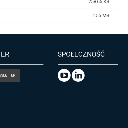
258.65 KB
1.55 MB
TER
SPOŁECZNOŚĆ
WSLETTER